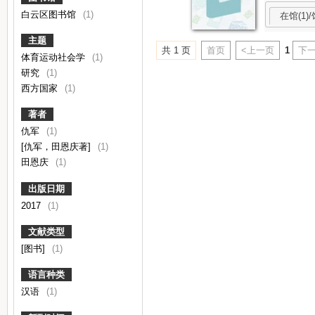
白云区图书馆
(1)
在馆(1)/
主题
共 1 页
首页
<上一页
1
下一
体育运动社会学
(1)
研究
(1)
西方国家
(1)
著者
仇军
(1)
[仇军，田恩庆著]
(1)
田恩庆
(1)
出版日期
2017
(1)
文献类型
[图书]
(1)
语言种类
汉语
(1)