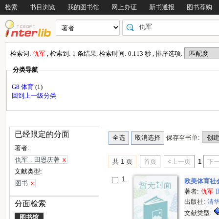
检索
书目浏览
我的图书馆
网上办证
新书通报
图书荐购
检索词:
仇军
, 检索到: 1 条结果, 检索时间: 0.113 秒 , 排序选项:
分类导航
G8 体育
(1)
回到上一级分类
已经限定的分面
保存至书单:
著者:
仇军，田恩庆著
x
共 1 页
首页
<上一页
1
下一
文献类型:
1.
欧美体育社
图书
x
著者:
仇军
出版社:
清
分面检索
文献类型:
图书馆