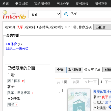
检索
书目浏览
我的图书馆
网上办证
新书通报
图书荐购
检索词:
仇军
, 检索到: 1 条结果, 检索时间: 0.118 秒 , 排序选项:
分类导航
G8 体育
(1)
回到上一级分类
已经限定的分面
保存至书单:
主题:
西方国家
x
共 1 页
首页
<上一页
1
下一
著者:
1.
欧美体育社
仇军，田恩庆著
x
著者:
仇军
文献类型:
出版社:
清
图书
x
文献类型: