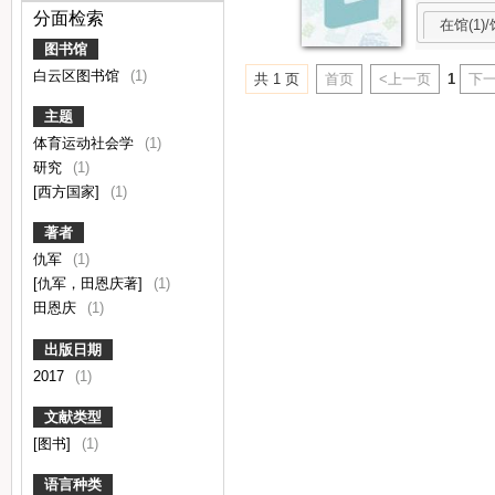
分面检索
在馆(1)/
图书馆
白云区图书馆
(1)
共 1 页
首页
<上一页
1
下一
主题
体育运动社会学
(1)
研究
(1)
[西方国家]
(1)
著者
仇军
(1)
[仇军，田恩庆著]
(1)
田恩庆
(1)
出版日期
2017
(1)
文献类型
[图书]
(1)
语言种类