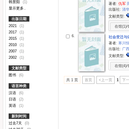
韩景阳
(1)
著者:
仇军
显示更多..
出版社:
清
文献类型:
出版日期
2021
(1)
在馆(1)/
2017
(1)
6.
社会变迁与
2015
(1)
著者:
寒川
2010
(1)
出版社:
广
2007
(1)
文献类型:
2002
(1)
在馆(4)/
文献类型
图书
(6)
共 1 页
首页
<上一页
1
下一
语言种类
汉语
(6)
日语
(2)
英语
(1)
新到时间
过去7天
(0)