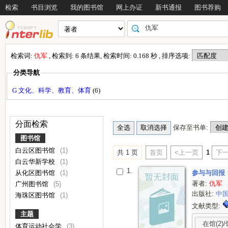
检索
书目浏览
我的图书馆
网上办证
新书通报
图书荐购
检索词:
仇军
, 检索到: 6 条结果, 检索时间: 0.168 秒 , 排序选项:
分类导航
G 文化、科学、教育、体育
(6)
分面检索
保存至书单:
图书馆
白云区图书馆
(1)
共 1 页
首页
<上一页
1
下一
白云华新学校
(1)
1.
从化区图书馆
(1)
参与与回报
著者:
仇军
广州图书馆
(5)
出版社:
中
海珠区图书馆
(1)
文献类型:
主题
在馆(2)/
体育运动社会学
(3)