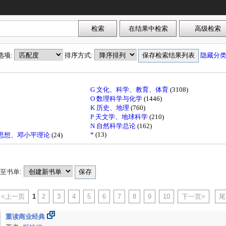
序选项:
排序方式:
隐藏分
G 文化、科学、教育、体育
(3108)
O 数理科学与化学
(1446)
K 历史、地理
(760)
P 天文学、地球科学
(210)
N 自然科学总论
(162)
*
(13)
东思想、邓小平理论
(24)
至书单:
<上一页
1
2
3
4
5
6
7
8
9
10
下一页>
尾
重读商业经典