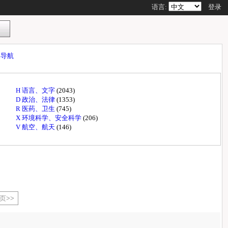
语言:
登录
类导航
H 语言、文字
(2043)
D 政治、法律
(1353)
R 医药、卫生
(745)
X 环境科学、安全科学
(206)
V 航空、航天
(146)
页>>