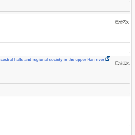
已借2次.
s and regional society in the upper Han river
已借1次.