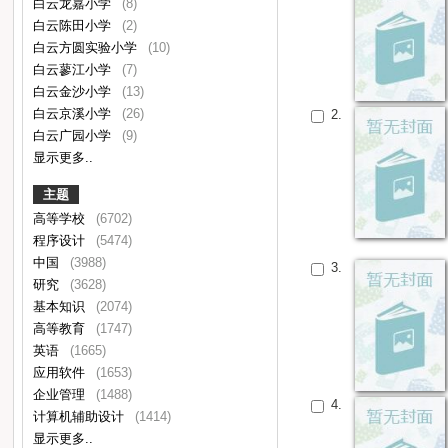
白云龙嘉小学
(8)
白云陈田小学
(2)
白云方圆实验小学
(10)
白云蓼江小学
(7)
白云金沙小学
(13)
白云京溪小学
(26)
2.
白云广园小学
(9)
显示更多..
主题
高等学校
(6702)
程序设计
(5474)
中国
(3988)
3.
研究
(3628)
基本知识
(2074)
高等教育
(1747)
英语
(1665)
应用软件
(1653)
企业管理
(1488)
4.
计算机辅助设计
(1414)
显示更多..