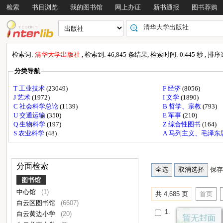
检索
书目浏览
我的图书馆
网上办证
新书通报
图书荐购
检索词:
清华大学出版社
, 检索到: 46,845 条结果, 检索时间: 0.445 秒 , 排
分类导航
T 工业技术
(23049)
F 经济
(8056)
J 艺术
(1972)
I 文学
(1890)
C 社会科学总论
(1139)
B 哲学、宗教
(793)
U 交通运输
(350)
E 军事
(210)
Q 生物科学
(197)
Z 综合性图书
(164)
S 农业科学
(48)
A 马列主义、毛泽
分面检索
保存
图书馆
中心馆
(1)
共 4,685 页
首页
白云区图书馆
(6607)
1.
白云黄边小学
(20)