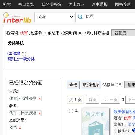
检索
书目浏览
我的图书馆
网上办证
新书通报
图书荐购
检索词:
仇军
, 检索到: 1 条结果, 检索时间: 0.13 秒 , 排序选项:
分类导航
G8 体育
(1)
回到上一级分类
已经限定的分面
保存至书单:
主题:
体育运动社会学
x
共 1 页
首页
<上一页
1
下一
著者:
1.
欧美体育社
仇军，田恩庆著
x
著者:
仇军
文献类型:
出版社:
清
图书
x
文献类型: