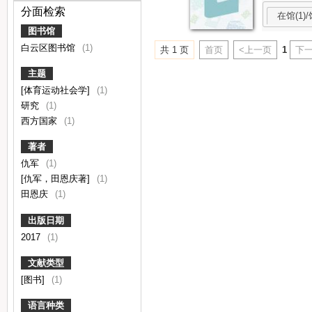
分面检索
在馆(1)/
图书馆
白云区图书馆
(1)
共 1 页
首页
<上一页
1
下一
主题
[体育运动社会学]
(1)
研究
(1)
西方国家
(1)
著者
仇军
(1)
[仇军，田恩庆著]
(1)
田恩庆
(1)
出版日期
2017
(1)
文献类型
[图书]
(1)
语言种类