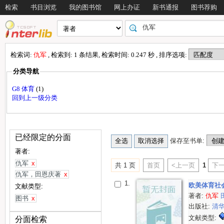
检索
书目浏览
我的图书馆
网上办证
新书通报
图书荐购
检索词:
仇军
, 检索到: 1 条结果, 检索时间: 0.247 秒 , 排序选项:
分类导航
G8 体育
(1)
回到上一级分类
已经限定的分面
保存至书单:
著者:
仇军
x
共 1 页
首页
<上一页
1
下一
仇军，田恩庆著
x
1.
欧美体育社
文献类型:
著者:
仇军
图书
x
出版社:
清
文献类型:
分面检索