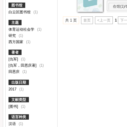
图书馆
在馆(1)/
白云区图书馆
(1)
共 1 页
首页
<上一页
1
下一
主题
体育运动社会学
(1)
研究
(1)
西方国家
(1)
著者
[仇军]
(1)
[仇军，田恩庆著]
(1)
田恩庆
(1)
出版日期
2017
(1)
文献类型
[图书]
(1)
语言种类
汉语
(1)