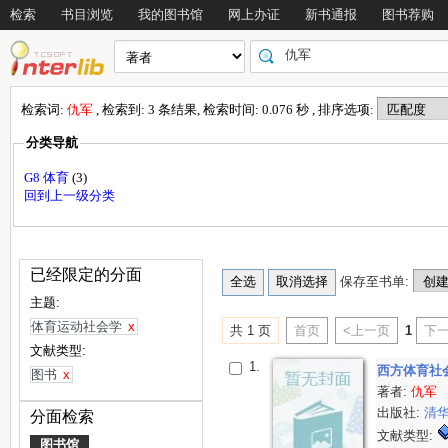
检索
书目浏览
我的图书馆
网上办证
新书通报
图书荐购
检索词:
仇军
, 检索到: 3 条结果, 检索时间: 0.076 秒 , 排序选项:
分类导航
G8 体育
(3)
回到上一级分类
已经限定的分面
保存至书单:
主题:
体育运动社会学
x
共 1 页
首页
<上一页
1
下一
文献类型:
1.
西方体育社
图书
x
著者:
仇军
出版社:
清
分面检索
文献类型:
图书馆