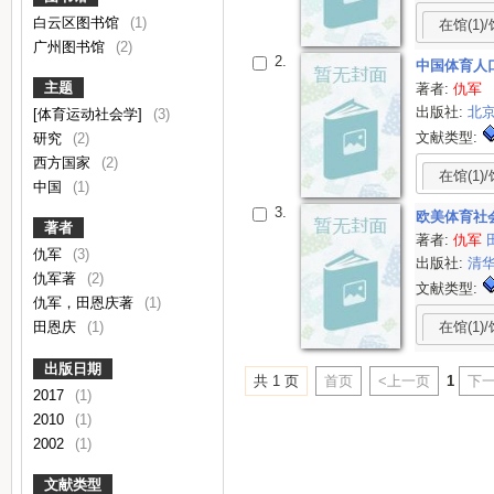
白云区图书馆
(1)
在馆(1)/
广州图书馆
(2)
2.
中国体育人
主题
著者:
仇军
出版社:
北
[体育运动社会学]
(3)
文献类型:
研究
(2)
西方国家
(2)
在馆(1)/
中国
(1)
3.
欧美体育社
著者
著者:
仇军
仇军
(3)
出版社:
清
仇军著
(2)
文献类型:
仇军，田恩庆著
(1)
在馆(1)/
田恩庆
(1)
出版日期
共 1 页
首页
<上一页
1
下一
2017
(1)
2010
(1)
2002
(1)
文献类型