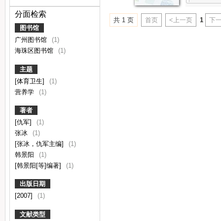
分面检索
共 1 页
首页
<上一页
1
下一
图书馆
广州图书馆
(1)
海珠区图书馆
(1)
主题
[体育卫生]
(1)
营养学
(1)
著者
[仇军]
(1)
张冰
(1)
[张冰，仇军主编]
(1)
韩景阳
(1)
[韩景阳[等]编著]
(1)
出版日期
[2007]
(1)
文献类型