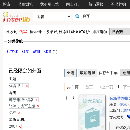
检索
书目浏览
我的图书馆
网上办证
新书通报
图书荐购
检索词:
仇军
, 检索到: 1 条结果, 检索时间: 0.076 秒 , 排序选项:
分类导航
G 文化、科学、教育、体育
(1)
已经限定的分面
保存至书单:
主题:
体育卫生
x
共 1 页
首页
<上一页
1
下一
著者:
1.
运动营养指
韩景阳[等]编著
x
著者:
张冰
张冰，仇军主编
x
出版社:
清
仇军
x
文献类型:
出版日期:
2007
x
在馆(2)/