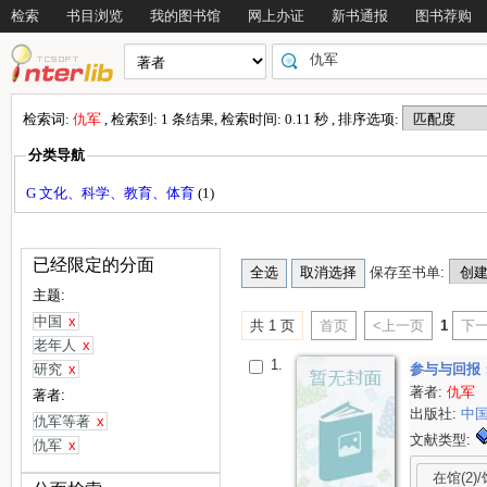
检索
书目浏览
我的图书馆
网上办证
新书通报
图书荐购
检索词:
仇军
, 检索到: 1 条结果, 检索时间: 0.11 秒 , 排序选项:
分类导航
G 文化、科学、教育、体育
(1)
已经限定的分面
保存至书单:
主题:
中国
x
共 1 页
首页
<上一页
1
下一
老年人
x
1.
研究
x
参与与回报
著者:
仇军
著者:
出版社:
中
仇军等著
x
文献类型:
仇军
x
在馆(2)/