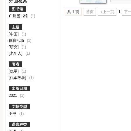
分面检索
图书馆
共 1 页
首页
<上一页
1
下一
广州图书馆
(1)
主题
[中国]
(1)
体育活动
(1)
[研究]
(1)
[老年人]
(1)
著者
[仇军]
(1)
[仇军等著]
(1)
出版日期
2021
(1)
文献类型
图书
(1)
语言种类