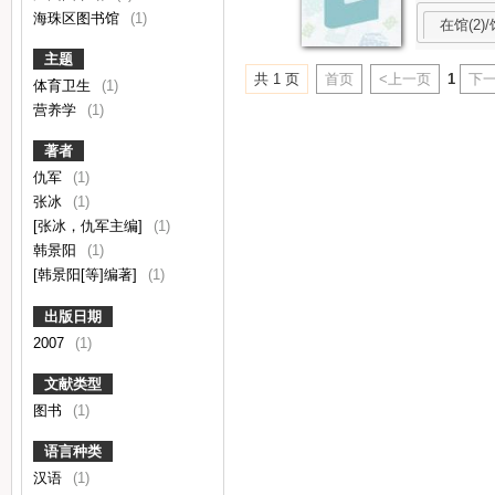
海珠区图书馆
(1)
在馆(2)/
主题
共 1 页
首页
<上一页
1
下一
体育卫生
(1)
营养学
(1)
著者
仇军
(1)
张冰
(1)
[张冰，仇军主编]
(1)
韩景阳
(1)
[韩景阳[等]编著]
(1)
出版日期
2007
(1)
文献类型
图书
(1)
语言种类
汉语
(1)