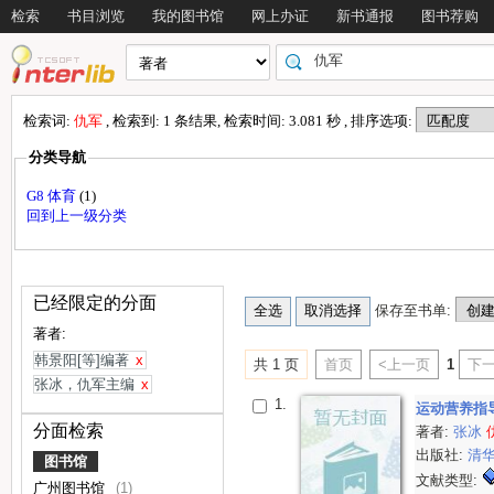
检索
书目浏览
我的图书馆
网上办证
新书通报
图书荐购
检索词:
仇军
, 检索到: 1 条结果, 检索时间: 3.081 秒 , 排序选项:
分类导航
G8 体育
(1)
回到上一级分类
已经限定的分面
保存至书单:
著者:
韩景阳[等]编著
x
共 1 页
首页
<上一页
1
下一
张冰，仇军主编
x
1.
运动营养指
分面检索
著者:
张冰
出版社:
清
图书馆
文献类型:
广州图书馆
(1)