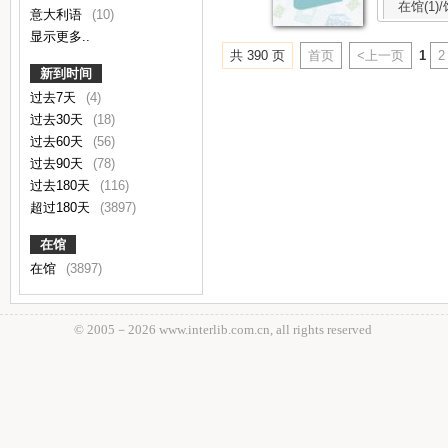
在馆(1)/
意大利语
(10)
显示更多..
共 390 页
首页
<上一页
1
2
新到时间
过去7天
(4)
过去30天
(18)
过去60天
(56)
过去90天
(78)
过去180天
(116)
超过180天
(3897)
在馆
在馆
(3897)
© 2005－
2026 www.interlib.com.cn, all rights reserved