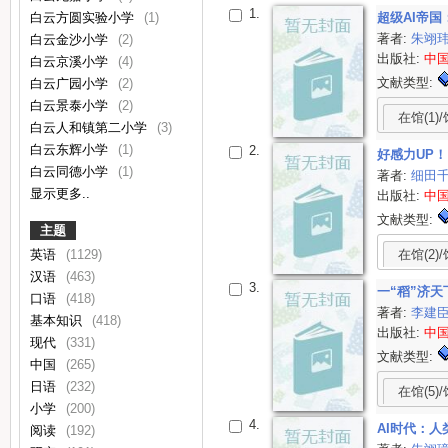
1.
白云方圆实验小学
(1)
超级AI帝国
著者:
朱翊
白云金沙小学
(2)
出版社:
中
白云京溪小学
(4)
文献类型:
白云广园小学
(2)
白云景泰小学
(2)
在馆(1)/
白云人和镇第二小学
(3)
白云东辉小学
(1)
2.
好感力UP
白云同德小学
(1)
著者:
细田
显示更多..
出版社:
中
文献类型:
主题
在馆(2)/
英语
(1129)
汉语
(463)
3.
一“稻”济
口语
(418)
著者:
李建
基本知识
(418)
出版社:
中
现代
(331)
文献类型:
中国
(265)
日语
(232)
在馆(5)/
小学
(200)
4.
AI时代：
阅读
(192)