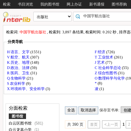
检索
书目浏览
我的图书馆
网上办证
新书通报
图书荐购
检索词:
中国宇航出版社
, 检索到: 3,897 条结果, 检索时间: 0.202 秒 , 排序
分类导航
H 语言、文字
(1551)
F 经济
(726)
V 航空、航天
(307)
T 工业技术
(261)
K 历史、地理
(148)
J 艺术
(77)
D 政治、法律
(59)
C 社会科学总论
(55)
R 医药、卫生
(31)
Z 综合性图书
(31)
Q 生物科学
(21)
O 数理科学与化学
(19
*
(8)
S 农业科学
(9)
X 环境科学、安全科学
(3)
凌
(1)
分面检索
保存至书单:
图书馆
白云区图书馆
(581)
共 390 页
首页
<上一页
1
2
白云龙嘉小学
(1)