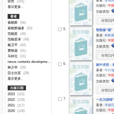
著者:
朱翊
研究
(191)
出版社:
中
显示更多..
文献类型:
著者
在馆(2)/
索晓辉
(56)
索晓辉编著
(53)
5.
智能修“缠
范晓星
(49)
著者:
树帆
范晓星译
(49)
出版社:
中
戴卫平
(42)
文献类型:
费格逊
(41)
在馆(1)/
马钟元
(31)
nexus contents development team编
(29)
6.
稳中求胜：
林少华
(29)
著者:
牛行
莎士比亚
(28)
出版社:
中
显示更多..
文献类型:
出版日期
在馆(1)/
2023
(115)
7.
2022
(129)
一生为国铸
著者:
李建
2021
(117)
出版社:
中
2020
(128)