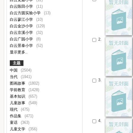
白云陈田小学
(11)
白云方圆实验小学
(13)
白云蓼江小学
(10)
白云金沙小学
(129)
白云京溪小学
(32)
白云广园小学
(8)
2.
白云景泰小学
(52)
显示更多..
主题
中国
(2504)
当代
(1941)
3.
图画故事
(1802)
学前教育
(1428)
基本知识
(657)
儿童故事
(549)
现代
(475)
作品集
(471)
4.
童话
(363)
儿童文学
(356)