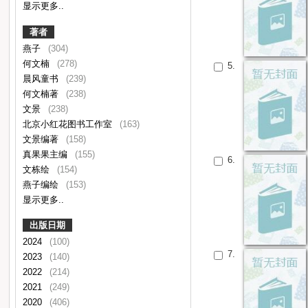
显示更多..
著者
燕子
(304)
何文楠
(278)
5.
晨风童书
(239)
何文楠著
(238)
文景
(238)
北京小红花图书工作室
(163)
文景编著
(158)
真果果主编
(155)
6.
文栋绘
(154)
燕子编绘
(153)
显示更多..
出版日期
2024
(100)
7.
2023
(140)
2022
(214)
2021
(249)
2020
(406)