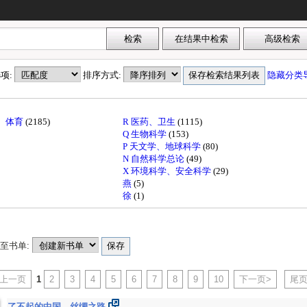
选项:
排序方式:
隐藏分类
育、体育
(2185)
R 医药、卫生
(1115)
Q 生物科学
(153)
P 天文学、地球科学
(80)
N 自然科学总论
(49)
X 环境科学、安全科学
(29)
燕
(5)
徐
(1)
至书单:
<上一页
1
2
3
4
5
6
7
8
9
10
下一页>
尾页
了不起的中国．丝绸之路