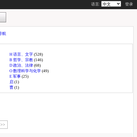
语言:
登录
导航
H 语言、文字
(528)
B 哲学、宗教
(146)
D 政治、法律
(68)
O 数理科学与化学
(49)
E 军事
(25)
启
(1)
曹
(1)
>>