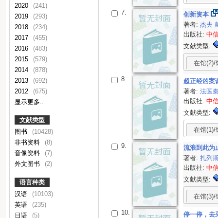
2020
(241)
7.
创新资本
2019
(293)
著者:
杰夫 
2018
(234)
出版社:
中
2017
(455)
文献类型:
2016
(483)
2015
(579)
在馆(2)/
2014
(878)
8.
2013
(692)
超正经凶案调
著者:
法医
2012
(675)
出版社:
中
显示更多..
文献类型:
文献类型
在馆(1)/
图书
(10428)
非书资料
(8)
9.
流浪到此为止：我
音像资料
(7)
著者:
扎列
外文图书
(2)
出版社:
中
文献类型:
语言种类
汉语
(10103)
在馆(3)/
英语
(235)
10.
停一停，去
日语
(5)