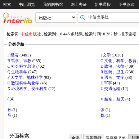
检索
书目浏览
我的图书馆
网上办证
新书通报
图书荐购
检索词:
中信出版社
, 检索到: 10,445 条结果, 检索时间: 0.262 秒 , 排序选项:
分类导航
F 经济
(3495)
I 文学
(1638)
B 哲学、宗教
(985)
G 文化、科学、教育
C 社会科学总论
(462)
D 政治、法律
(439)
Q 生物科学
(247)
R 医药、卫生
(238)
P 天文学、地球科学
(93)
H 语言、文字
(88)
O 数理科学与化学
(45)
E 军事
(43)
X 环境科学、安全科学
(22)
U 交通运输
(12)
(
(4)
V 航空、航天
(4)
孙
(1)
张
(1)
马
(1)
魏
(1)
分面检索
保存至书单: