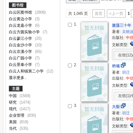
图书馆
白云区图书馆
(2808)
共 1,045 页
首页
<上一页
1
白云黄边小学
(3)
1.
白云龙嘉小学
(6)
激荡三十年：
著者:
吴晓
白云方圆实验小学
(7)
出版社:
中
白云蓼江小学
(25)
文献类型:
白云金沙小学
(10)
白云京溪小学
(65)
在馆(12)
白云广园小学
(7)
白云景泰小学
(7)
2.
坍塌
白云人和镇第二小学
(12)
著者:
胡迁
显示更多..
出版社:
中
文献类型:
主题
在馆(1)/
中国
(1569)
研究
(1474)
3.
大裂
现代
(1417)
著者:
胡迁
企业管理
(830)
出版社:
中
美国
(819)
文献类型:
当代
(535)