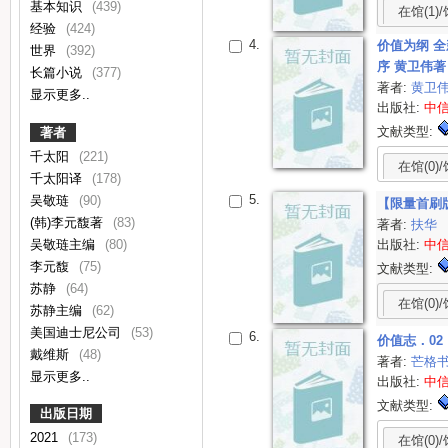
基本知识
(439)
在馆(1)/
经验
(424)
4.
价值为纲 全
世界
(392)
序 黄卫伟著
长篇小说
(377)
著者:
黄卫
显示更多..
出版社:
中
文献类型:
著者
千太阳
(221)
在馆(0)/
千太阳译
(178)
5.
吴敬琏
(90)
【限量首刷
(韩)李元馥著
(83)
著者:
扶华
吴敬琏主编
(80)
出版社:
中
李元馥
(75)
文献类型:
苏静
(64)
在馆(0)/
苏静主编
(62)
美国迪士尼公司
(53)
6.
价值志．02
戴维斯
(48)
著者:
芒格
显示更多..
出版社:
中
文献类型:
出版日期
2021
(173)
在馆(0)/