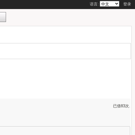
语言:
登录
已借83次.