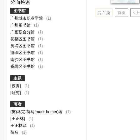
分面检索
图书馆
共 1 页
首页
<
广州城市职业学院
(1)
广州图书馆
(1)
广图联合分馆
(1)
花都区图书馆
(1)
黄埔区图书馆
(1)
海珠区图书馆
(1)
南沙区图书馆
(1)
番禺区图书馆
(1)
主题
[投资]
(1)
[研究]
(1)
著者
(英)马克·荷马(mark homer)著
(1)
[王正林]
(1)
王正林译
(1)
荷马
(1)