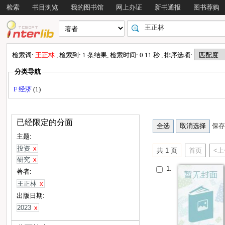
检索
书目浏览
我的图书馆
网上办证
新书通报
图书荐购
检索词:
王正林
, 检索到: 1 条结果, 检索时间: 0.11 秒 , 排序选项:
分类导航
F 经济
(1)
已经限定的分面
保存
主题:
投资
x
共 1 页
首页
<
研究
x
1.
著者:
王正林
x
出版日期:
2023
x