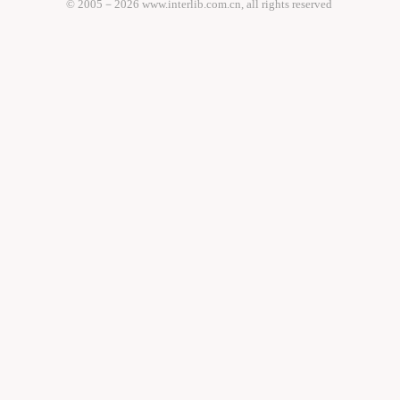
© 2005－
2026 www.interlib.com.cn, all rights reserved