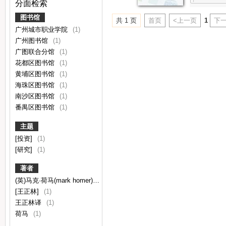
分面检索
图书馆
共 1 页
首页
<上一页
1
下一
广州城市职业学院
(1)
广州图书馆
(1)
广图联合分馆
(1)
花都区图书馆
(1)
黄埔区图书馆
(1)
海珠区图书馆
(1)
南沙区图书馆
(1)
番禺区图书馆
(1)
主题
[投资]
(1)
[研究]
(1)
著者
(英)马克·荷马(mark homer)著
(1)
[王正林]
(1)
王正林译
(1)
荷马
(1)