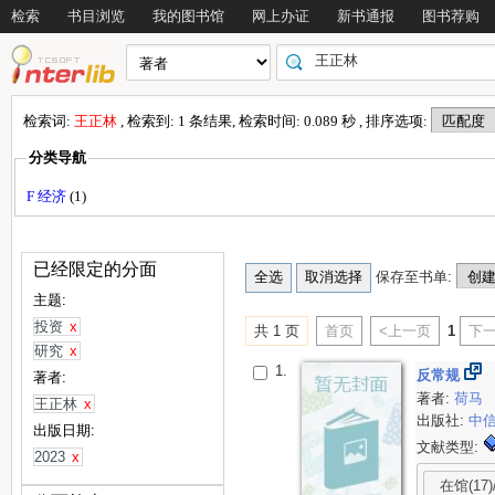
检索
书目浏览
我的图书馆
网上办证
新书通报
图书荐购
检索词:
王正林
, 检索到: 1 条结果, 检索时间: 0.089 秒 , 排序选项:
分类导航
F 经济
(1)
已经限定的分面
保存至书单:
主题:
投资
x
共 1 页
首页
<上一页
1
下一
研究
x
1.
反常规
著者:
著者:
荷马
王正林
x
出版社:
中
出版日期:
文献类型:
2023
x
在馆(17)