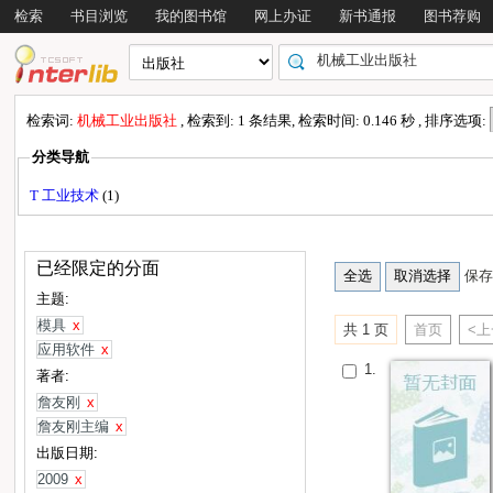
检索
书目浏览
我的图书馆
网上办证
新书通报
图书荐购
检索词:
机械工业出版社
, 检索到: 1 条结果, 检索时间: 0.146 秒 , 排序选项:
分类导航
T 工业技术
(1)
已经限定的分面
保存
主题:
模具
x
共 1 页
首页
<
应用软件
x
1.
著者:
詹友刚
x
詹友刚主编
x
出版日期:
2009
x