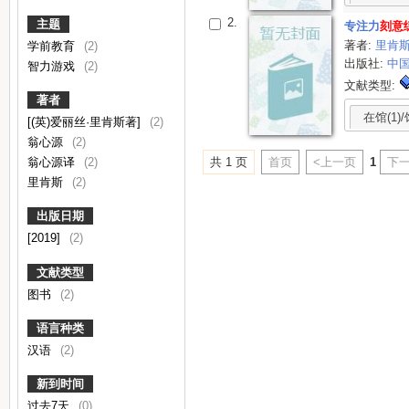
2.
主题
专注力
刻意
著者:
里肯
学前教育
(2)
出版社:
中
智力游戏
(2)
文献类型:
著者
在馆(1)/
[(英)爱丽丝·里肯斯著]
(2)
翁心源
(2)
翁心源译
(2)
共 1 页
首页
<上一页
1
下一
里肯斯
(2)
出版日期
[2019]
(2)
文献类型
图书
(2)
语言种类
汉语
(2)
新到时间
过去7天
(0)