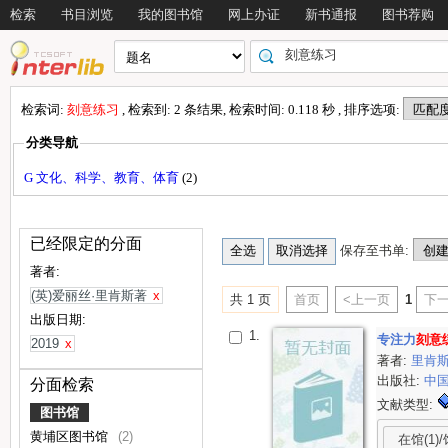
检索
书目浏览
我的图书馆
网上办证
新书通报
图书荐购
检索词:
刻意练习
, 检索到: 2 条结果, 检索时间: 0.118 秒 , 排序选项:
分类导航
G 文化、科学、教育、体育
(2)
已经限定的分面
保存至书单:
著者:
(英)爱丽丝·里肯斯著
x
共 1 页
首页
<上一页
1
下一
出版日期:
1.
专注力
刻意
2019
x
著者:
里肯
出版社:
中
分面检索
文献类型:
图书馆
黄埔区图书馆
(2)
在馆(1)/