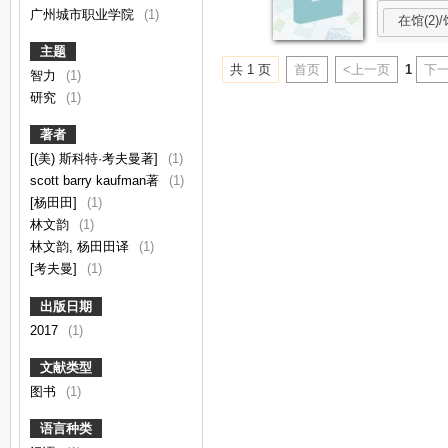
广州城市职业学院
(1)
在馆(2)/
主题
共 1 页
首页
<上一页
1
下一
智力
(1)
研究
(1)
著者
[(美) 斯科特·考夫曼著]
(1)
scott barry kaufman著
(1)
[杨田田]
(1)
林文韵
(1)
林文韵, 杨田田译
(1)
[考夫曼]
(1)
出版日期
2017
(1)
文献类型
图书
(1)
语言种类