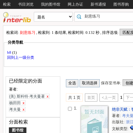
检索
书目浏览
我的图书馆
网上办证
新书通报
图书荐购
检索词:
刻意练习
, 检索到: 1 条结果, 检索时间: 0.132 秒 , 排序选项:
分类导航
b8
(1)
回到上一级分类
已经限定的分面
保存至书单:
著者:
(美) 斯科特·考夫曼著
x
共 1 页
首页
<上一页
1
下一
杨田田
x
1.
考夫曼
x
绝非天赋：
著者:
考夫
分面检索
出版社:
浙
文献类型:
图书馆