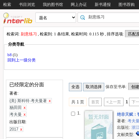
检索
书目浏览
我的图书馆
网上办证
新书通报
图书荐购
检索词:
刻意练习
, 检索到: 1 条结果, 检索时间: 0.115 秒 , 排序选项:
分类导航
b8
(1)
回到上一级分类
已经限定的分面
保存至书单:
著者:
(美) 斯科特·考夫曼著
x
共 1 页
首页
<上一页
1
下一
杨田田
x
1.
考夫曼
x
绝非天赋：
著者:
考夫
出版日期:
出版社:
浙
2017
x
文献类型: