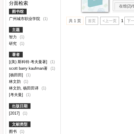
分面检索
在馆(2)/
图书馆
广州城市职业学院
(1)
共 1 页
首页
<上一页
1
下一
主题
智力
(1)
研究
(1)
著者
[(美) 斯科特·考夫曼著]
(1)
scott barry kaufman著
(1)
[杨田田]
(1)
林文韵
(1)
林文韵, 杨田田译
(1)
[考夫曼]
(1)
出版日期
[2017]
(1)
文献类型
图书
(1)