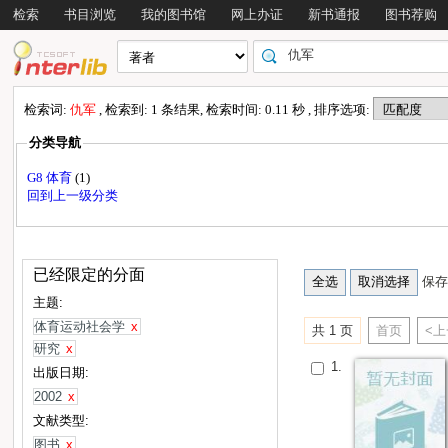
检索
书目浏览
我的图书馆
网上办证
新书通报
图书荐购
检索词:
仇军
, 检索到: 1 条结果, 检索时间: 0.11 秒 , 排序选项:
分类导航
G8 体育
(1)
回到上一级分类
已经限定的分面
保存
主题:
体育运动社会学
x
共 1 页
首页
<
研究
x
1.
出版日期:
2002
x
文献类型:
图书
x