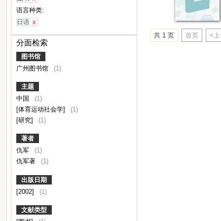
语言种类:
日语
x
共 1 页
首页
<
分面检索
图书馆
广州图书馆
(1)
主题
中国
(1)
[体育运动社会学]
(1)
[研究]
(1)
著者
仇军
(1)
仇军著
(1)
出版日期
[2002]
(1)
文献类型