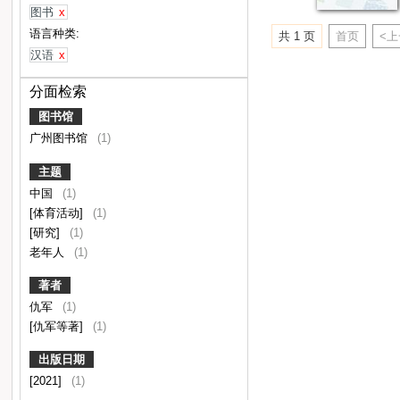
图书
x
语言种类:
共 1 页
首页
<
汉语
x
分面检索
图书馆
广州图书馆
(1)
主题
中国
(1)
[体育活动]
(1)
[研究]
(1)
老年人
(1)
著者
仇军
(1)
[仇军等著]
(1)
出版日期
[2021]
(1)