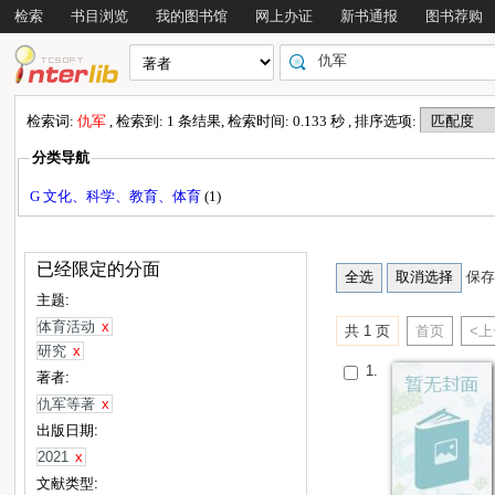
检索
书目浏览
我的图书馆
网上办证
新书通报
图书荐购
检索词:
仇军
, 检索到: 1 条结果, 检索时间: 0.133 秒 , 排序选项:
分类导航
G 文化、科学、教育、体育
(1)
已经限定的分面
保存
主题:
体育活动
x
共 1 页
首页
<
研究
x
1.
著者:
仇军等著
x
出版日期:
2021
x
文献类型: