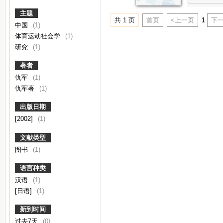
主题
共 1 页
首页
<上一页
1
下一
中国
(1)
体育运动社会学
(1)
研究
(1)
著者
仇军
(1)
仇军著
(1)
出版日期
[2002]
(1)
文献类型
图书
(1)
语言种类
汉语
(1)
[日语]
(1)
新到时间
过去7天
(0)