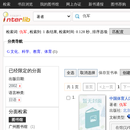
检索
书目浏览
我的图书馆
网上办证
新书通报
图书荐购
检索词:
仇军
, 检索到: 1 条结果, 检索时间: 0.128 秒 , 排序选项:
分类导航
G 文化、科学、教育、体育
(1)
已经限定的分面
保存至书单:
出版日期:
2002
x
共 1 页
首页
<上一页
1
下一
语言种类:
1.
中国体育人
日语
x
著者:
仇军
出版社:
北
分面检索
文献类型:
图书馆
广州图书馆
(1)
在馆(1)/