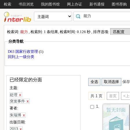
检索
书目浏览
我的图书馆
网上办证
新书通报
图书荐购
检索词:
能力
, 检索到: 1 条结果, 检索时间: 0.126 秒 , 排序选项:
分类导航
D63 国家行政管理
(1)
回到上一级分类
已经限定的分面
保存
主题:
处理
x
共 1 页
首页
<
突发事件
x
1.
著者:
朱瑞博
x
出版日期:
2013
x