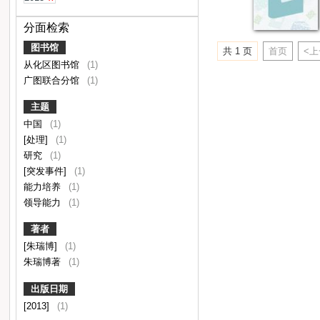
分面检索
图书馆
共 1 页
首页
<
从化区图书馆
(1)
广图联合分馆
(1)
主题
中国
(1)
[处理]
(1)
研究
(1)
[突发事件]
(1)
能力培养
(1)
领导能力
(1)
著者
[朱瑞博]
(1)
朱瑞博著
(1)
出版日期
[2013]
(1)