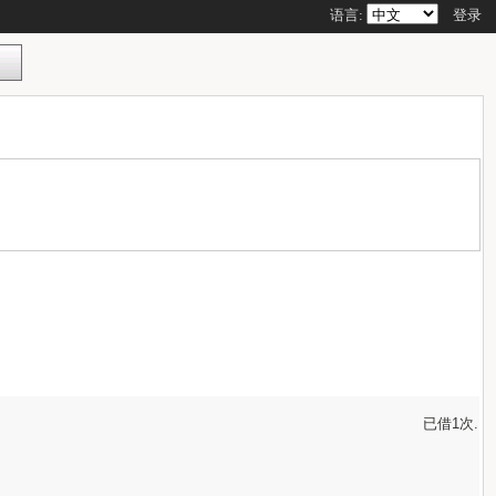
语言:
登录
已借1次.