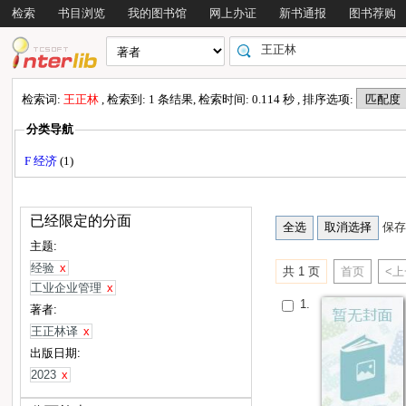
检索
书目浏览
我的图书馆
网上办证
新书通报
图书荐购
检索词:
王正林
, 检索到: 1 条结果, 检索时间: 0.114 秒 , 排序选项:
分类导航
F 经济
(1)
已经限定的分面
保存
主题:
经验
x
共 1 页
首页
<
工业企业管理
x
1.
著者:
王正林译
x
出版日期:
2023
x