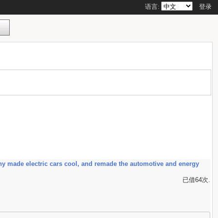
语言:
登录
ctric cars cool, and remade the automotive and energy
已借64次.