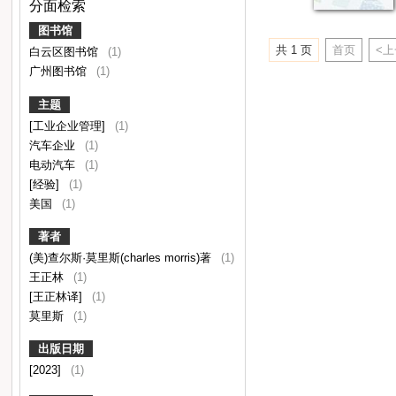
分面检索
图书馆
共 1 页
首页
<
白云区图书馆
(1)
广州图书馆
(1)
主题
[工业企业管理]
(1)
汽车企业
(1)
电动汽车
(1)
[经验]
(1)
美国
(1)
著者
(美)查尔斯·莫里斯(charles morris)著
(1)
王正林
(1)
[王正林译]
(1)
莫里斯
(1)
出版日期
[2023]
(1)