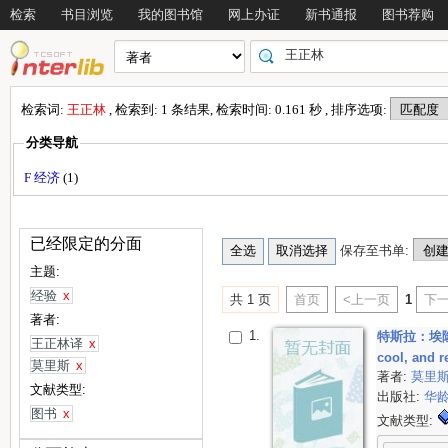
检索
书目浏览
我的图书馆
网上办证
新书通报
图书荐购
检索词:
王正林
, 检索到: 1 条结果, 检索时间: 0.161 秒 , 排序选项:
分类导航
F 经济
(1)
已经限定的分面
保存至书单:
主题:
经验
x
共 1 页
首页
<上一页
1
下一
著者:
1.
特斯拉：埃隆·马
王正林译
x
cool, and 
莫里斯
x
著者:
莫里
文献类型:
出版社:
华
图书
x
文献类型: