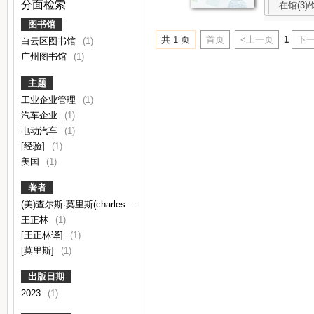
分面检索
在馆(3)/
图书馆
共 1 页
首页
<上一页
1
下一
白云区图书馆
(1)
广州图书馆
(1)
主题
工业企业管理
(1)
汽车企业
(1)
电动汽车
(1)
[经验]
(1)
美国
(1)
著者
(美)查尔斯·莫里斯(charles morris)著
(1)
王正林
(1)
[王正林译]
(1)
[莫里斯]
(1)
出版日期
2023
(1)