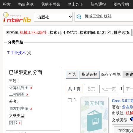
检索
书目浏览
我的图书馆
网上办证
新书通报
图书荐购
检索词:
机械工业出版社
, 检索到: 4 条结果, 检索时间: 0.121 秒 , 排序选项:
分类导航
T 工业技术
(4)
已经限定的分面
保存至书单:
主题:
计算机制图
x
共 1 页
首页
<上一页
1
下一
工程制图
x
1.
Creo 3.
著者:
著者:
詹友
詹友刚主编
x
出版社:
机
文献类型:
文献类型:
图书
x
在馆(9)/