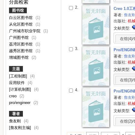
分面检索
2.
Creo 1.
图书馆
著者:
詹友
白云区图书馆
(1)
出版社:
机
从化区图书馆
(1)
文献类型:
广州城市职业学院
(1)
广州图书馆
(1)
在馆(4)/
荔湾区图书馆
(1)
3.
Pro/ENG
越秀区图书馆
(1)
著者:
詹友
增城图书馆
(2)
出版社:
机
主题
文献类型:
[工程制图]
(4)
在馆(3)/
应用软件
(4)
[计算机制图]
(4)
4.
Pro/ENG
creo
(2)
著者:
詹友
pro/engineer
(2)
出版社:
机
文献类型:
著者
詹友刚
(4)
在馆(2)/
[詹友刚主编]
(4)