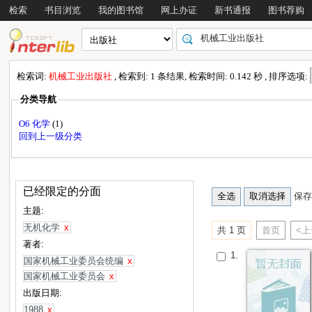
检索
书目浏览
我的图书馆
网上办证
新书通报
图书荐购
检索词:
机械工业出版社
, 检索到: 1 条结果, 检索时间: 0.142 秒 , 排序选项:
分类导航
O6 化学
(1)
回到上一级分类
已经限定的分面
保存
主题:
无机化学
x
共 1 页
首页
<
著者:
1.
国家机械工业委员会统编
x
国家机械工业委员会
x
出版日期:
1988
x