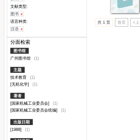
文献类型:
图书
x
语言种类:
共 1 页
首页
<
汉语
x
分面检索
图书馆
广州图书馆
(1)
主题
技术教育
(1)
[无机化学]
(1)
著者
[国家机械工业委员会]
(1)
[国家机械工业委员会统编]
(1)
出版日期
[1988]
(1)