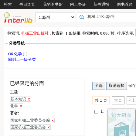
检索
书目浏览
我的图书馆
网上办证
新书通报
图书荐购
检索词:
机械工业出版社
, 检索到: 1 条结果, 检索时间: 0.086 秒 , 排序选项:
分类导航
O6 化学
(1)
回到上一级分类
已经限定的分面
保存
主题:
基本知识
x
共 1 页
首页
<
化学
x
1.
著者:
国家机械工业委员会编
x
国家机械工业委员会
x