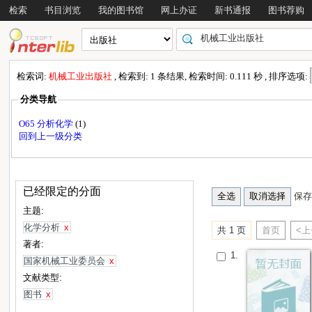
检索
书目浏览
我的图书馆
网上办证
新书通报
图书荐购
检索词:
机械工业出版社
, 检索到: 1 条结果, 检索时间: 0.111 秒 , 排序选项:
分类导航
O65 分析化学
(1)
回到上一级分类
已经限定的分面
保存
主题:
化学分析
x
共 1 页
首页
<
著者:
1.
国家机械工业委员会
x
文献类型:
图书
x