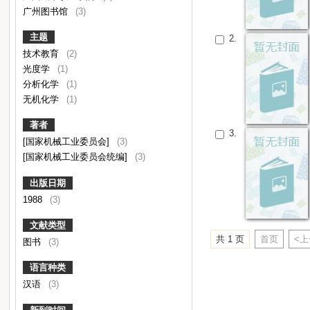
广州图书馆
(3)
主题
2.
技术教育
(2)
光度学
(1)
分析化学
(1)
无机化学
(1)
著者
3.
[国家机械工业委员会]
(3)
[国家机械工业委员会统编]
(3)
出版日期
1988
(3)
文献类型
共 1 页
首页
<
图书
(3)
语言种类
汉语
(3)