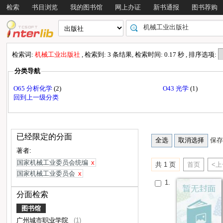
检索
书目浏览
我的图书馆
网上办证
新书通报
图书荐购
检索词:
机械工业出版社
, 检索到: 3 条结果, 检索时间: 0.17 秒 , 排序选项:
分类导航
O65 分析化学
(2)
O43 光学
(1)
回到上一级分类
已经限定的分面
保存
著者:
国家机械工业委员会统编
x
共 1 页
首页
<
国家机械工业委员会
x
1.
分面检索
图书馆
广州城市职业学院
(1)