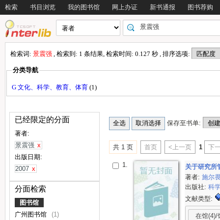
检索
书目浏览
我的图书馆
网上办证
新书通报
图书荐购
检索词:
景震强
, 检索到: 1 条结果, 检索时间: 0.127 秒 , 排序选项:
分类导航
G 文化、科学、教育、体育
(1)
已经限定的分面
保存至书单:
著者:
景震强
x
共 1 页
首页
<上一页
1
下一
出版日期:
1.
关于研究所
2007
x
著者:
施尔
出版社:
科
分面检索
文献类型:
图书馆
广州图书馆
(1)
在馆(4)/