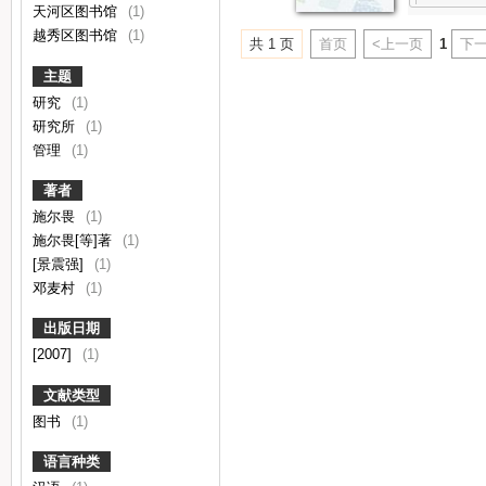
天河区图书馆
(1)
越秀区图书馆
(1)
共 1 页
首页
<上一页
1
下一
主题
研究
(1)
研究所
(1)
管理
(1)
著者
施尔畏
(1)
施尔畏[等]著
(1)
[景震强]
(1)
邓麦村
(1)
出版日期
[2007]
(1)
文献类型
图书
(1)
语言种类