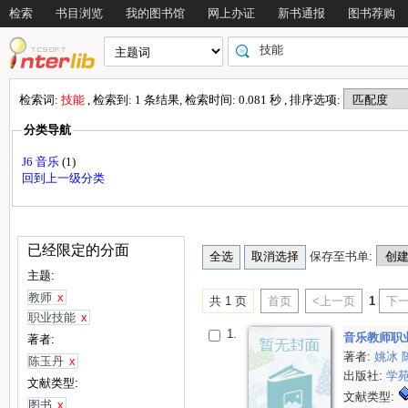
检索
书目浏览
我的图书馆
网上办证
新书通报
图书荐购
检索词:
技能
, 检索到: 1 条结果, 检索时间: 0.081 秒 , 排序选项:
分类导航
J6 音乐
(1)
回到上一级分类
已经限定的分面
保存至书单:
主题:
教师
x
共 1 页
首页
<上一页
1
下一
职业技能
x
1.
音乐教师职
著者:
著者:
姚冰
陈玉丹
x
出版社:
学
文献类型:
文献类型:
图书
x