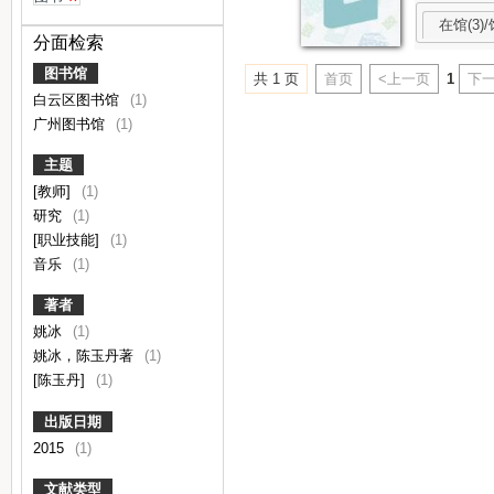
在馆(3)/
分面检索
图书馆
共 1 页
首页
<上一页
1
下一
白云区图书馆
(1)
广州图书馆
(1)
主题
[教师]
(1)
研究
(1)
[职业技能]
(1)
音乐
(1)
著者
姚冰
(1)
姚冰，陈玉丹著
(1)
[陈玉丹]
(1)
出版日期
2015
(1)
文献类型