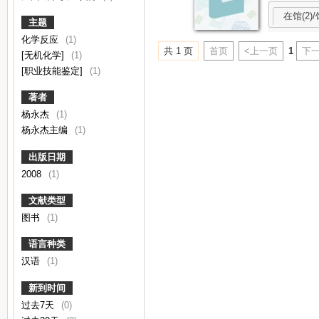
在馆(2)/
主题
化学反应
(1)
共 1 页
首页
<上一页
1
下一
[无机化学]
(1)
[职业技能鉴定]
(1)
著者
杨永杰
(1)
杨永杰主编
(1)
出版日期
2008
(1)
文献类型
图书
(1)
语言种类
汉语
(1)
新到时间
过去7天
(0)