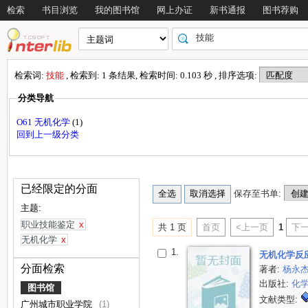
检索
书目浏览
我的图书馆
网上办证
新书通报
图书荐购
检索词:
技能
, 检索到: 1 条结果, 检索时间: 0.103 秒 , 排序选项:
分类导航
O61 无机化学
(1)
回到上一级分类
已经限定的分面
保存至书单:
主题:
职业技能鉴定
x
共 1 页
首页
<上一页
1
下一
无机化学
x
1.
无机化学反
分面检索
著者:
杨永
出版社:
化
图书馆
文献类型:
广州城市职业学院
(1)