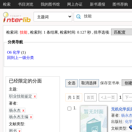
检索
书目浏览
我的图书馆
网上办证
新书通报
图书荐购
检索词:
技能
, 检索到: 1 条结果, 检索时间: 0.127 秒 , 排序选项:
分类导航
O6 化学
(1)
回到上一级分类
已经限定的分面
保存至书单:
主题:
职业技能鉴定
x
共 1 页
首页
<上一页
1
下一
著者:
1.
无机化学反
杨永杰
x
著者:
杨永
杨永杰主编
x
出版社:
化
文献类型:
文献类型:
图书
x