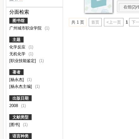
在馆(2)/
分面检索
图书馆
共 1 页
首页
<上一页
1
下一
广州城市职业学院
(1)
主题
化学反应
(1)
无机化学
(1)
[职业技能鉴定]
(1)
著者
[杨永杰]
(1)
[杨永杰主编]
(1)
出版日期
2008
(1)
文献类型
[图书]
(1)
语言种类