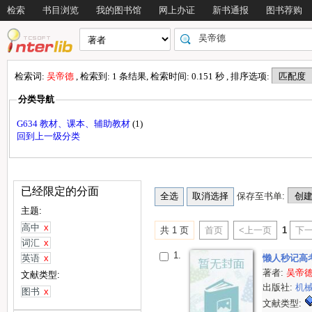
检索
书目浏览
我的图书馆
网上办证
新书通报
图书荐购
检索词:
吴帝德
, 检索到: 1 条结果, 检索时间: 0.151 秒 , 排序选项:
分类导航
G634 教材、课本、辅助教材
(1)
回到上一级分类
已经限定的分面
保存至书单:
主题:
高中
x
共 1 页
首页
<上一页
1
下一
词汇
x
1.
英语
x
懒人秒记高
著者:
吴帝
文献类型:
出版社:
机
图书
x
文献类型: