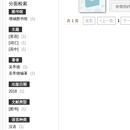
分面检索
在馆(6)/
图书馆
增城图书馆
(1)
共 1 页
首页
<上一页
1
下一
主题
[英语]
(1)
[词汇]
(1)
[高中]
(1)
著者
吴帝德
(1)
吴帝德编著
(1)
出版日期
2018
(1)
文献类型
[图书]
(1)
语言种类
汉语
(1)