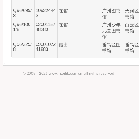
Q96/699/
10922444
在馆
广州图书
天河
8
2
馆
书馆
Q96/100
02001157
在馆
广州少年
白云
1/8
48289
儿童图书
书馆
馆
Q96/329/
09001022
借出
番禺区图
番禺
8
41883
书馆
书馆
Q96/329/
09001022
在馆
番禺区图
番禺
© 2005－
2026 www.interlib.com.cn, all rights reserved
8
41884
书馆
书馆
Q96/329/
09001022
借出
番禺区图
番禺
8
41885
书馆
书馆
Q96-49/3
12001025
在馆
南沙区图
南沙
20/8
50958
书馆
书馆