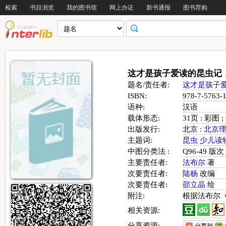
检索
书目浏览
我的图书馆
网上办证
新书通报
图书荐购
这才是孩子爱读的昆虫记
题名/责任者:
这才是孩子
ISBN:
978-7-5763
语种:
汉语
载体形态:
31页 : 彩图 ;
出版发行:
北京 :
北京
主题词:
昆虫
少儿读
中图分类法 :
Q96-49 版次
主要责任者:
法布尔
著
次要责任者:
陆杨
改编
次要责任者:
邵立晶
绘
附注:
根据法布尔
相关资源:
分享资源: