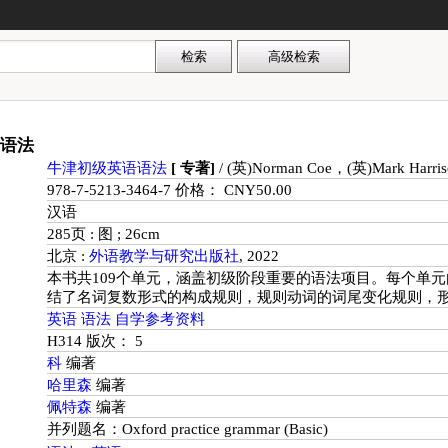
语法
牛津初级英语语法
[ 专著]
/ (英)Norman Coe，(英)Mark Harri
978-7-5213-3464-7 价格： CNY50.00
汉语
285页 : 图 ; 26cm
北京 :
外语教学与研究出版社
, 2022
本书共109个单元，涵盖初级阶段重要的语法项目。每个单
结了名词复数形式的构成规则，规则动词的词尾变化规则，
英语
语法
自学参考资料
H314 版次： 5
科
编著
哈里森
编著
佩特森
编著
并列题名：Oxford practice grammar (Basic)