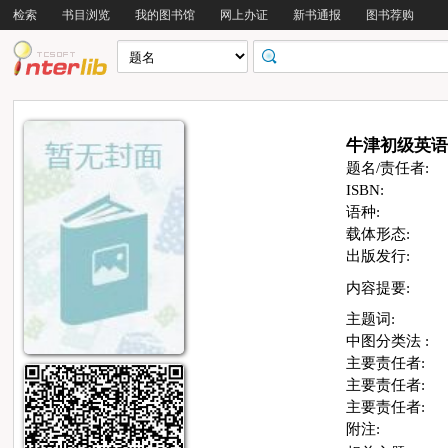
检索
书目浏览
我的图书馆
网上办证
新书通报
图书荐购
牛津初级英语
题名/责任者:
ISBN:
语种:
载体形态:
出版发行:
内容提要:
主题词:
中图分类法 :
主要责任者:
主要责任者:
主要责任者:
附注: