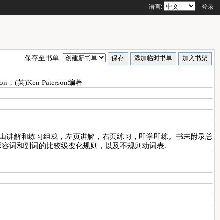
语言:
登录
保存至书单:
son，(英)Ken Paterson编著
元由讲解和练习组成，左页讲解，右页练习，即学即练。书末附录总
形容词和副词的比较级变化规则，以及不规则动词表。