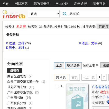
检索
书目浏览
我的图书馆
网上办证
新书通报
图书荐购
检索词:
易定宏
, 检索到: 33 条结果, 检索时间: 0.089 秒 , 排序选项:
分类导航
D 政治、法律
(29)
H 语言、文字
(6)
K 历史、地理
(1)
分面检索
保存至书单:
图书馆
白云区图书馆
(2)
共 4 页
首页
<上一页
1
2
白云广州空港实验中学
(1)
1.
从化区图书馆
(12)
广东省公务
著者:
易定
广州城市职业学院
(2)
出版社:
广
广州图书馆
(14)
文献类型:
广图联合分馆
(1)
花都区图书馆
(1)