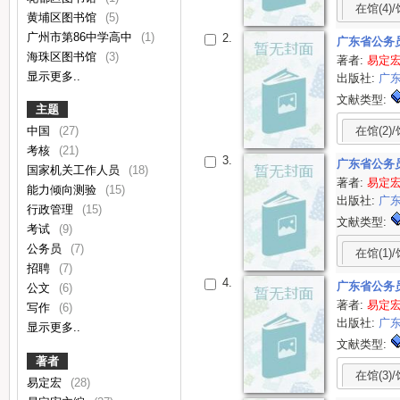
在馆(4)/
黄埔区图书馆
(5)
广州市第86中学高中
(1)
2.
广东省公务
海珠区图书馆
(3)
著者:
易定
显示更多..
出版社:
广
文献类型:
主题
在馆(2)/
中国
(27)
考核
(21)
3.
广东省公务
国家机关工作人员
(18)
著者:
易定
能力倾向测验
(15)
出版社:
广
行政管理
(15)
文献类型:
考试
(9)
公务员
(7)
在馆(1)/
招聘
(7)
4.
广东省公务
公文
(6)
著者:
易定
写作
(6)
出版社:
广
显示更多..
文献类型:
著者
在馆(3)/
易定宏
(28)