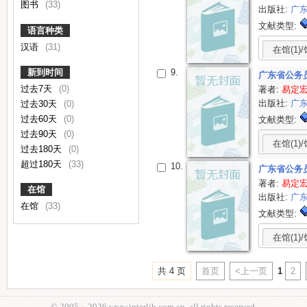
图书
(33)
出版社:
广
文献类型:
语言种类
汉语
(31)
在馆(1)/
新到时间
9.
广东省公务
过去7天
(0)
著者:
易定
出版社:
广
过去30天
(0)
过去60天
(0)
文献类型:
过去90天
(0)
在馆(1)/
过去180天
(0)
超过180天
(33)
10.
广东省公务
著者:
易定
在馆
出版社:
广
在馆
(33)
文献类型:
在馆(1)/
共 4 页
首页
<上一页
1
2
© 2005－
2026 www.interlib.com.cn, all rights reserved