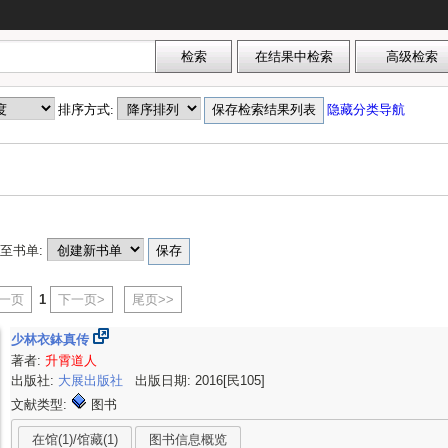
排序方式:
隐藏分类导航
至书单:
上一页
1
下一页>
尾页>>
少林衣鉢真传
著者:
升霄道人
出版社:
大展出版社
出版日期: 2016[民105]
文献类型:
图书
在馆(1)/馆藏(1)
图书信息概览