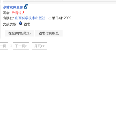
少林衣钵真传
著者:
升霄道人
出版社:
山西科学技术出版社
出版日期: 2009
文献类型:
图书
在馆(0)/馆藏(1)
图书信息概览
上一页
1
下一页>
尾页>>