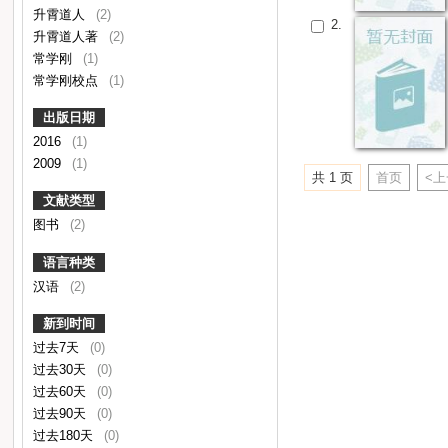
升霄道人
(2)
2.
升霄道人著
(2)
常学刚
(1)
常学刚校点
(1)
出版日期
2016
(1)
2009
(1)
共 1 页
首页
<
文献类型
图书
(2)
语言种类
汉语
(2)
新到时间
过去7天
(0)
过去30天
(0)
过去60天
(0)
过去90天
(0)
过去180天
(0)