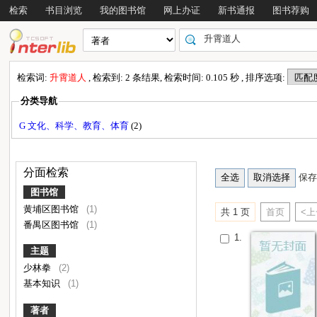
检索
书目浏览
我的图书馆
网上办证
新书通报
图书荐购
检索词:
升霄道人
, 检索到: 2 条结果, 检索时间: 0.105 秒 , 排序选项:
分类导航
G 文化、科学、教育、体育
(2)
分面检索
保存
图书馆
黄埔区图书馆
(1)
共 1 页
首页
<
番禺区图书馆
(1)
1.
主题
少林拳
(2)
基本知识
(1)
著者