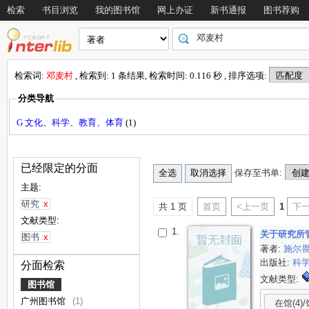
检索
书目浏览
我的图书馆
网上办证
新书通报
图书荐购
检索词:
邓麦村
, 检索到: 1 条结果, 检索时间: 0.116 秒 , 排序选项:
分类导航
G 文化、科学、教育、体育
(1)
已经限定的分面
保存至书单:
主题:
研究
x
共 1 页
首页
<上一页
1
下一
文献类型:
1.
关于研究所
图书
x
著者:
施尔
出版社:
科
分面检索
文献类型:
图书馆
广州图书馆
(1)
在馆(4)/