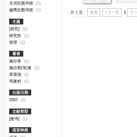
天河区图书馆
(1)
越秀区图书馆
(1)
共 1 页
首页
<上一页
1
下一
主题
[研究]
(1)
研究所
(1)
管理
(1)
著者
施尔畏
(1)
施尔畏[等]著
(1)
景震强
(1)
邓麦村
(1)
出版日期
2007
(1)
文献类型
[图书]
(1)
语言种类