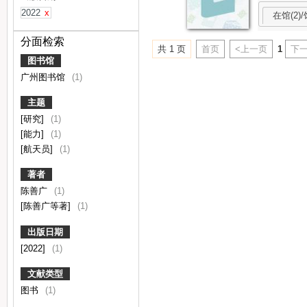
2022
x
在馆(2)/
分面检索
共 1 页
首页
<上一页
1
下一
图书馆
广州图书馆
(1)
主题
[研究]
(1)
[能力]
(1)
[航天员]
(1)
著者
陈善广
(1)
[陈善广等著]
(1)
出版日期
[2022]
(1)
文献类型
图书
(1)