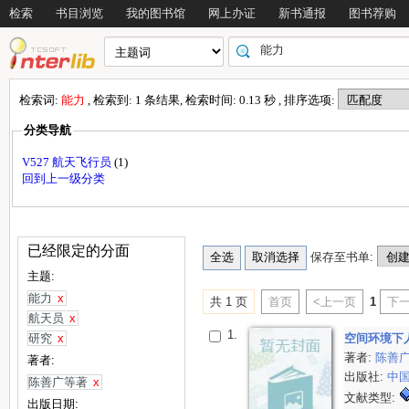
检索
书目浏览
我的图书馆
网上办证
新书通报
图书荐购
检索词:
能力
, 检索到: 1 条结果, 检索时间: 0.13 秒 , 排序选项:
分类导航
V527 航天飞行员
(1)
回到上一级分类
已经限定的分面
保存至书单:
主题:
能力
x
共 1 页
首页
<上一页
1
下一
航天员
x
1.
研究
x
空间环境下
著者:
陈善
著者:
出版社:
中
陈善广等著
x
文献类型:
出版日期: