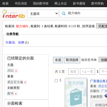
检索
书目浏览
我的图书馆
网上办证
新书通报
图书荐购
检索词:
能力倾向
, 检索到: 1 条结果, 检索时间: 0.135 秒 , 排序选项:
分类导航
D 政治、法律
(1)
已经限定的分面
保存至书单:
主题:
2011
x
共 1 页
首页
<上一页
1
下一
著者:
1.
广东省公务
易定宏主编
x
著者:
易定
文献类型:
出版社:
广
图书
x
文献类型:
分面检索
在馆(1)/