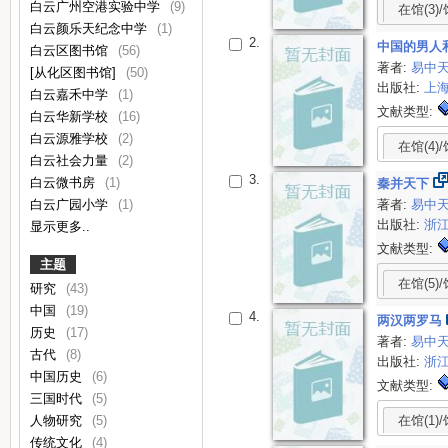
白云广州空港实验中学
(9)
在馆(3)/
白云颜乐天纪念中学
(1)
2.
中国的男人
白云区图书馆
(56)
著者:
易中
[从化区图书馆]
(50)
出版社:
上
白云嘉禾中学
(1)
文献类型:
白云华新学校
(16)
白云源雅学校
(2)
在馆(4)/
白云社会力量
(2)
3.
白云微书房
(1)
秦并天下
著者:
易中
白云广园小学
(1)
出版社:
浙
显示更多..
文献类型:
主题
在馆(5)/
研究
(43)
中国
(19)
4.
两汉两罗马
历史
(17)
著者:
易中
古代
(8)
出版社:
浙
中国历史
(6)
文献类型:
三国时代
(5)
人物研究
(5)
在馆(1)/
传统文化
(4)