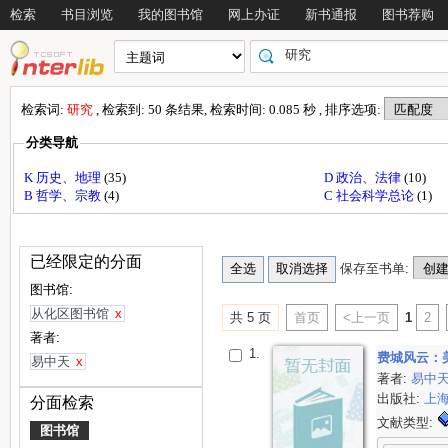
检索
书目浏览
我的图书馆
网上办证
新书通报
图书荐购
检索词:
研究
, 检索到: 50 条结果, 检索时间: 0.085 秒 , 排序选项:
分类导航
K 历史、地理
(35)
D 政治、法律
(10)
B 哲学、宗教
(4)
C 社会科学总论
(1)
已经限定的分面
保存至书单:
图书馆:
从化区图书馆
x
共 5 页
首页
<上一页
1
2
著者:
1.
费城风云：
易中天
x
著者:
易中
出版社:
上
分面检索
文献类型:
图书馆