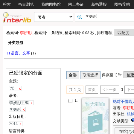
检索
书目浏览
我的图书馆
网上办证
新书通报
图书荐购
检索词:
李妍彤
, 检索到: 1 条结果, 检索时间: 0.08 秒 , 排序选项:
分类导航
H 语言、文字
(1)
已经限定的分面
保存至书单:
主题:
词汇
x
共 1 页
首页
<上一页
1
下一
著者:
1.
绝对不借给
李妍彤主编
x
著者:
李妍
李妍彤
x
出版社:
机
出版日期:
文献类型:
2014
x
语言种类:
在馆(7)/