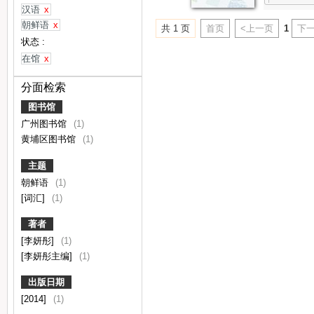
汉语
x
朝鲜语
x
共 1 页
首页
<上一页
1
下一
状态 :
在馆
x
分面检索
图书馆
广州图书馆
(1)
黄埔区图书馆
(1)
主题
朝鲜语
(1)
[词汇]
(1)
著者
[李妍彤]
(1)
[李妍彤主编]
(1)
出版日期
[2014]
(1)