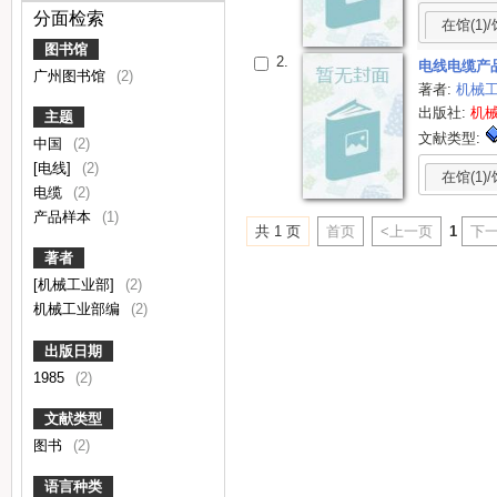
分面检索
在馆(1)/
图书馆
2.
电线电缆产
广州图书馆
(2)
著者:
机械
出版社:
机
主题
文献类型:
中国
(2)
[电线]
(2)
在馆(1)/
电缆
(2)
产品样本
(1)
共 1 页
首页
<上一页
1
下一
著者
[机械工业部]
(2)
机械工业部编
(2)
出版日期
1985
(2)
文献类型
图书
(2)
语言种类