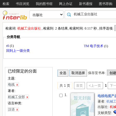
检索
书目浏览
我的图书馆
网上办证
新书通报
图书荐购
检索词:
机械工业出版社
, 检索到: 2 条结果, 检索时间: 0.117 秒 , 排序选项:
分类导航
t6
(1)
TM 电子技术
(1)
回到上一级分类
已经限定的分面
保存至书单:
主题:
电线
x
共 1 页
首页
<上一页
1
下一
著者:
1.
电线电缆产
机械工业部
x
著者:
机械
语言种类:
出版社:
机
汉语
x
文献类型: