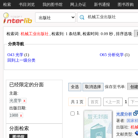
检索
书目浏览
我的图书馆
网上办证
新书通报
图书荐购
检索词:
机械工业出版社
, 检索到: 1 条结果, 检索时间: 0.09 秒 , 排序选项:
分类导航
O43 光学
(1)
O65 分析化学
(1)
回到上一级分类
已经限定的分面
保存至书单:
主题:
光度学
x
共 1 页
首页
<上一页
1
下一
出版日期:
1.
光度分析
1988
x
著者:
国家
出版社:
机
分面检索
文献类型:
图书馆