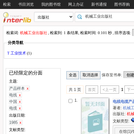
检索
书目浏览
我的图书馆
网上办证
新书通报
图书荐购
检索词:
机械工业出版社
, 检索到: 1 条结果, 检索时间: 0.101 秒 , 排序选项:
分类导航
T 工业技术
(1)
已经限定的分面
保存至书单:
主题:
产品样本
x
共 1 页
首页
<上一页
1
下一
电线
x
1.
中国
x
电线电缆产
著者:
机械
电缆
x
出版社:
机
出版日期:
文献类型:
1985
x
文献类型:
在馆(1)/