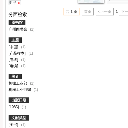
图书
x
共 1 页
首页
<上一页
1
下一
分面检索
图书馆
广州图书馆
(1)
主题
[中国]
(1)
[产品样本]
(1)
[电线]
(1)
[电缆]
(1)
著者
机械工业部
(1)
机械工业部编
(1)
出版日期
[1985]
(1)
文献类型
[图书]
(1)