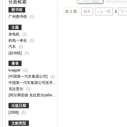
分面检索
图书馆
共 1 页
首页
<上一页
1
下一
广州图书馆
(1)
主题
发电机
(1)
机电一体化
(1)
汽车
(1)
[起动机]
(1)
著者
krappel
(1)
[中国第一汽车集团公司]
(1)
中国第一汽车集团公司技术中心译
(1)
克拉普尔
(1)
[阿尔弗雷德·克拉普尔(alfred krappel)等编]
(1)
出版日期
[2008]
(1)
文献类型