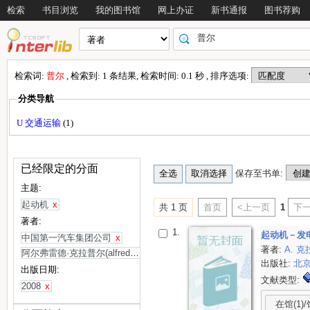
检索
书目浏览
我的图书馆
网上办证
新书通报
图书荐购
检索词:
普尔
, 检索到: 1 条结果, 检索时间: 0.1 秒 , 排序选项:
分类导航
U 交通运输
(1)
已经限定的分面
保存至书单:
主题:
起动机
x
共 1 页
首页
<上一页
1
下一
著者:
1.
起动机－发
中国第一汽车集团公司
x
著者:
A. 克
阿尔弗雷德·克拉普尔(alfred krappel)等编
x
出版社:
北
出版日期:
文献类型:
2008
x
在馆(1)/