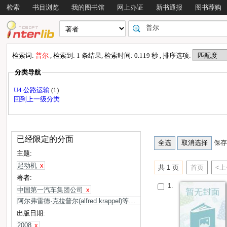
检索
书目浏览
我的图书馆
网上办证
新书通报
图书荐购
检索词:
普尔
, 检索到: 1 条结果, 检索时间: 0.119 秒 , 排序选项:
分类导航
U4 公路运输
(1)
回到上一级分类
已经限定的分面
保存
主题:
起动机
x
共 1 页
首页
<
著者:
1.
中国第一汽车集团公司
x
阿尔弗雷德·克拉普尔(alfred krappel)等编
x
出版日期:
2008
x