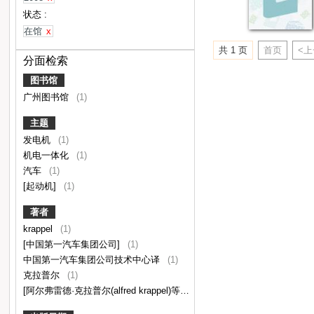
状态 :
在馆
x
共 1 页
首页
<
分面检索
图书馆
广州图书馆
(1)
主题
发电机
(1)
机电一体化
(1)
汽车
(1)
[起动机]
(1)
著者
krappel
(1)
[中国第一汽车集团公司]
(1)
中国第一汽车集团公司技术中心译
(1)
克拉普尔
(1)
[阿尔弗雷德·克拉普尔(alfred krappel)等编]
(1)