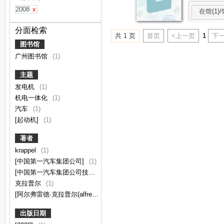
2008
x
在馆(1)/
分面检索
共 1 页
首页
<上一页
1
下一
图书馆
广州图书馆
(1)
主题
发电机
(1)
机电一体化
(1)
汽车
(1)
[起动机]
(1)
著者
krappel
(1)
[中国第一汽车集团公司]
(1)
[中国第一汽车集团公司技术中心译]
(1)
克拉普尔
(1)
[阿尔弗雷德·克拉普尔(alfred krappel)等编]
(1)
出版日期