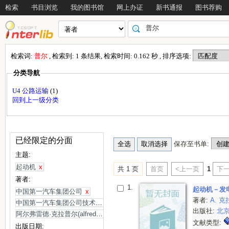
检索
书目浏览
我的图书馆
网上办证
新书通报
图书荐购
检索词:
普尔
, 检索到: 1 条结果, 检索时间: 0.162 秒 , 排序选项:
分类导航
U4 公路运输
(1)
回到上一级分类
已经限定的分面
保存至书单:
主题:
起动机
x
共 1 页
首页
<上一页
1
下一
著者:
1.
起动机－发
中国第一汽车集团公司
x
著者:
A. 克
中国第一汽车集团公司技术中心译
x
出版社:
北
阿尔弗雷德·克拉普尔(alfred krappel)等编
x
文献类型:
出版日期: